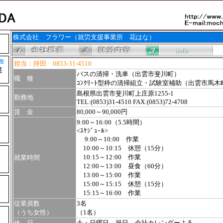
株式会社 フラワー（就労支援事業所 花はな）
担当：持田 0853-31-4510
バスの清掃・洗車（出雲市斐川町）
職 種
ｺﾝｸﾘｰﾄ型枠の清掃組立・試験室補助（出雲市馬木
島根県出雲市斐川町上庄原1255-1
勤務地
TEL:(0853)31-4510 FAX:(0853)72-4708
賃 金
80,000～90,000円
9:00～16:00
（5.5時間）
<ｽｹｼﾞｭｰﾙ>
9:00～10:00 作業
10:00～10:15 休憩（15分）
10:15～12:00 作業
就業時間
12:00～13:00 昼食（60分）
13:00～15:00 作業
15:00～15:15 休憩（15分）
15:15～16:00 作業
従業員数
3名
（うち女性）
（1名）
休 日
土・日曜日、祝日、会社カレンダーよる